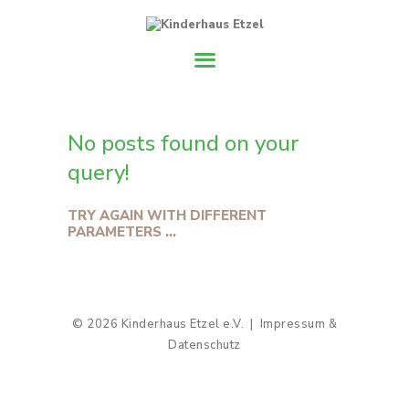
Home
Über uns
No posts found on your
Unsere Gruppen
query!
Stellenangebote
TRY AGAIN WITH DIFFERENT
PARAMETERS ...
Kontakt
© 2026 Kinderhaus Etzel e.V. |
Impressum &
Datenschutz